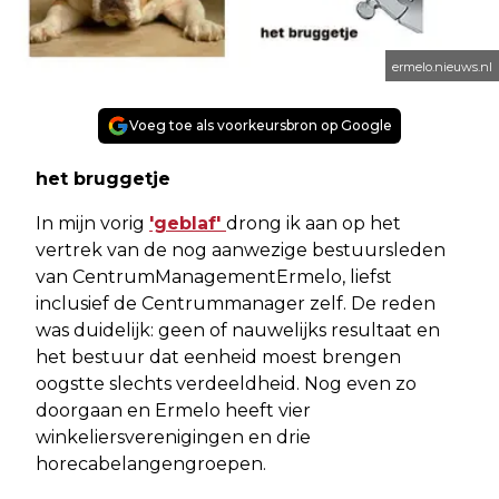
ermelo.nieuws.nl
Voeg toe als voorkeursbron op Google
het bruggetje
In mijn vorig
'geblaf'
drong ik aan op het
vertrek van de nog aanwezige bestuursleden
van CentrumManagementErmelo, liefst
inclusief de Centrummanager zelf. De reden
was duidelijk: geen of nauwelijks resultaat en
het bestuur dat eenheid moest brengen
oogstte slechts verdeeldheid. Nog even zo
doorgaan en Ermelo heeft vier
winkeliersverenigingen en drie
horecabelangengroepen.