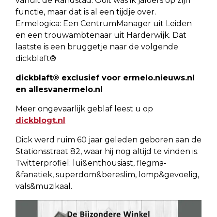
vanuit de Randstad. Ooit was ik jaloers op zijn
functie, maar dat is al een tijdje over.
Ermelogica: Een CentrumManager uit Leiden
en een trouwambtenaar uit Harderwijk. Dat
laatste is een bruggetje naar de volgende
dickblaft®
dickblaft® exclusief voor ermelo.nieuws.nl
en allesvanermelo.nl
Meer ongevaarlijk geblaf leest u op
dickblogt.nl
Dick werd ruim 60 jaar geleden geboren aan de
Stationsstraat 82, waar hij nog altijd te vinden is.
Twitterprofiel: lui&enthousiast, flegma-
&fanatiek, superdom&bereslim, lomp&gevoelig,
vals&muzikaal.