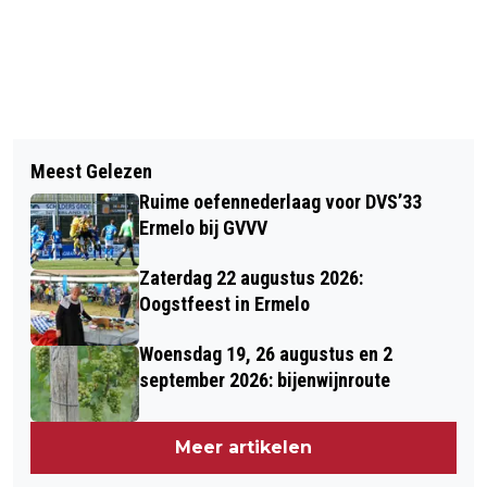
Vorig artikel
Volgend artikel
THEEHUIS 'S HEEREN LOO OPENT
Meest Gelezen
ERMELOERS MAKEN FEEST VAN
SPEELTUIN
Ruime oefennederlaag voor DVS’33
MIDDELEEUWS FESTIVAL
Ermelo bij GVVV
Zaterdag 22 augustus 2026:
Oogstfeest in Ermelo
Woensdag 19, 26 augustus en 2
september 2026: bijenwijnroute
Meer artikelen