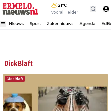
21
°C
Vooral Helder
Nieuws
Sport
Zakennieuws
Agenda
EdB
DickBlaft
DickBlaft