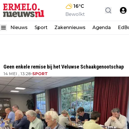
16
°C
Bewolkt
Nieuws
Sport
Zakennieuws
Agenda
EdB
Geen enkele remise bij het Veluwse Schaakgenootschap
14 MEI , 13:28
•
SPORT