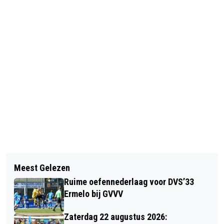
Vorig artikel
Volgend artikel
SPORTARTIKELEN UIT DE OUDE DOOS:
Meest Gelezen
GEEN ENKELE REMISE BIJ HET
'GERD EN HARM STEIJN NAAR
Ruime oefennederlaag voor DVS’33
VELUWSE SCHAAKGENOOTSCHAP
AMSTERDAMSE ZESDAAGSE'
Ermelo bij GVVV
Zaterdag 22 augustus 2026: