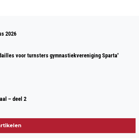
Volgend artikel
WOENSDAG 20 MEI 2026:
us 2026
RUILKRINGAVOND LETS-ERMELO
dailles voor turnsters gymnastiekvereniging Sparta'
aal – deel 2
rtikelen