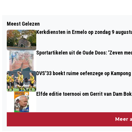
Vorig artikel
Meest Gelezen
KONINGSDAG ERMELO WEER EEN
Kerkdiensten in Ermelo op zondag 9 august
FEESTJE, MAAR WAS DIT DE LAATSTE
KEER?
Sportartikelen uit de Oude Doos: 'Zeven me
DVS'33 boekt ruime oefenzege op Kampong
Elfde editie toernooi om Gerrit van Dam Bok
Meer a