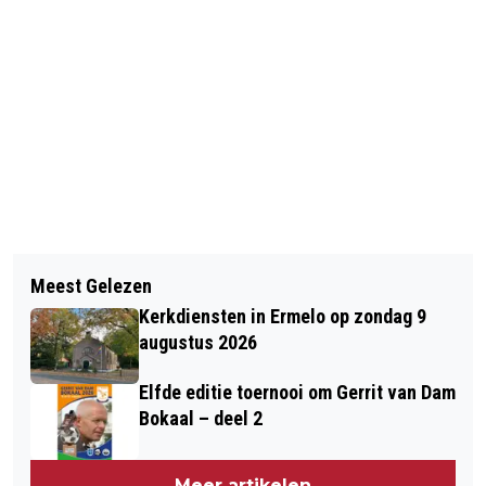
Vorig artikel
Volgend artikel
DRIE GEMEENTEN DOEN HET SAMEN
Meest Gelezen
MET NATUURGIDS AAN DE
Kerkdiensten in Ermelo op zondag 9
WINTERWANDEL
augustus 2026
Elfde editie toernooi om Gerrit van Dam
Bokaal – deel 2
Meer artikelen