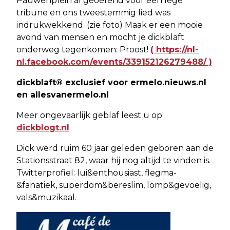
Pauwenplein al geoefend voor een lege
tribune en ons tweestemmig lied was
indrukwekkend. (zie foto) Maak er een mooie
avond van mensen en mocht je dickblaft
onderweg tegenkomen: Proost!
( https://nl-
nl.facebook.com/events/339152126279488/ )
dickblaft® exclusief voor ermelo.nieuws.nl
en allesvanermelo.nl
Meer ongevaarlijk geblaf leest u op
dickblogt.nl
Dick werd ruim 60 jaar geleden geboren aan de
Stationsstraat 82, waar hij nog altijd te vinden is.
Twitterprofiel: lui&enthousiast, flegma-
&fanatiek, superdom&bereslim, lomp&gevoelig,
vals&muzikaal.