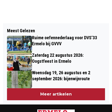
Vorig artikel
Volgend artikel
BENJAMIN ROEMEON EN STEF
Meest Gelezen
SAMEN STERK VOOR EEN LEEFBAAR
NIJLAND VERLENGEN CONTRACT BIJ
Ruime oefennederlaag voor DVS’33
THUIS
DVS’33 ERMELO
Ermelo bij GVVV
Zaterdag 22 augustus 2026:
Oogstfeest in Ermelo
Woensdag 19, 26 augustus en 2
september 2026: bijenwijnroute
Meer artikelen