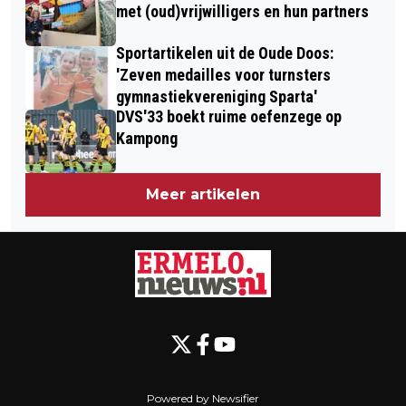
TEGEN KOPLOPER OLYMPIA’28
met (oud)vrijwilligers en hun partners
Sportartikelen uit de Oude Doos:
'Zeven medailles voor turnsters
gymnastiekvereniging Sparta'
DVS'33 boekt ruime oefenzege op
Kampong
Meer artikelen
Powered by Newsifier