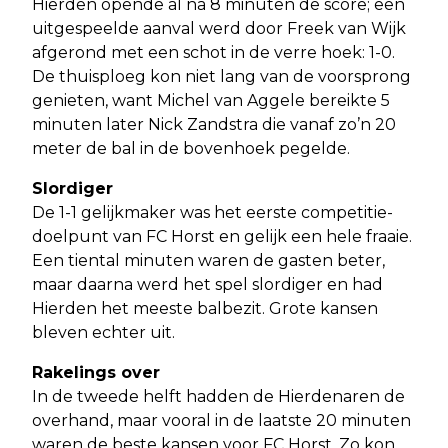
Hierden opende al na 8 minuten de score; een
uitgespeelde aanval werd door Freek van Wijk
afgerond met een schot in de verre hoek: 1-0.
De thuisploeg kon niet lang van de voorsprong
genieten, want Michel van Aggele bereikte 5
minuten later Nick Zandstra die vanaf zo’n 20
meter de bal in de bovenhoek pegelde.
Slordiger
De 1-1 gelijkmaker was het eerste competitie-
doelpunt van FC Horst en gelijk een hele fraaie.
Een tiental minuten waren de gasten beter,
maar daarna werd het spel slordiger en had
Hierden het meeste balbezit. Grote kansen
bleven echter uit.
Rakelings over
In de tweede helft hadden de Hierdenaren de
overhand, maar vooral in de laatste 20 minuten
waren de beste kansen voor FC Horst. Zo kon