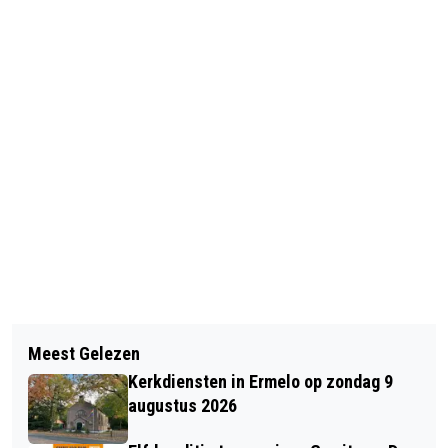
Vorig artikel
Volgend artikel
DVS’33 ERMELO STRANDT IN EERSTE
Meest Gelezen
SPARTA-TURNSTERS PAKKEN 17
RONDE NACOMPETITIE
Kerkdiensten in Ermelo op zondag 9
MEDAILLES EN TWEEDE PLAATS IN
augustus 2026
ELBURG