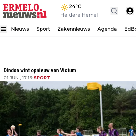
24
°C
Heldere Hemel
Nieuws
Sport
Zakennieuws
Agenda
EdB
Dindoa wint opnieuw van Victum
01 JUN , 17:13
•
SPORT