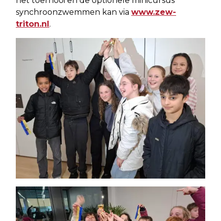
het toernooi en de optionele minicursus
synchroonzwemmen kan via
www.zew-
triton.nl
.