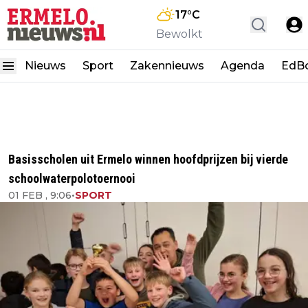
17
°C
Bewolkt
Nieuws
Sport
Zakennieuws
Agenda
EdB
Basisscholen uit Ermelo winnen hoofdprijzen bij vierde
schoolwaterpolotoernooi
01 FEB , 9:06
•
SPORT