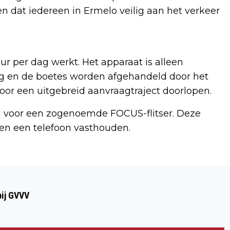
en dat iedereen in Ermelo veilig aan het verkeer
uur per dag werkt. Het apparaat is alleen
ng en de boetes worden afgehandeld door het
oor een uitgebreid aanvraagtraject doorlopen.
 voor een zogenoemde FOCUS-flitser. Deze
den een telefoon vasthouden.
Volgend artikel
SPORTARTIKELEN UIT DE OUDE DOOS:
bij GVVV
DVS’33 ERMELO HOUDT TWEEDE WORLD
CUP VOOR F-PUPILLEN