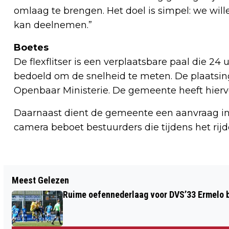
omlaag te brengen. Het doel is simpel: we will
kan deelnemen.”
Boetes
De flexflitser is een verplaatsbare paal die 24 
bedoeld om de snelheid te meten. De plaatsi
Openbaar Ministerie. De gemeente heeft hierv
Daarnaast dient de gemeente een aanvraag in
camera beboet bestuurders die tijdens het rij
Vorig artikel
Meest Gelezen
WOENSDAG 18 FEBRUARI 2026:
Ruime oefennederlaag voor DVS’33 Ermelo 
ONTMOETING OVER ACTIEF
BURGERSCHAP